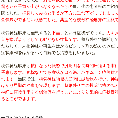
起きたら手首が上がらなくなったとの
事。他の患者様のご紹
院でした。
拝見してみると手首が下方に垂れ下がってしまっ
全伸展ができない状態でした。典型的な橈骨神経麻痺の症状
橈骨神経麻痺に罹患すると
下垂手
という症状がでます。
力を
首を挙げようとしても動かない症状です。
整形外科で診断し
たらしく、末梢神経の再生をはかるビタミン剤の処方のみだ
症状緩和をはかるべく当院でも治療を行いました。
橈骨神経麻痺は
横になった状態で肘周囲を長時間圧迫する事
罹患します。腕枕などでも症状が出る為、ハネムーン症候群
れます。
当院では、
橈骨神経領域の筋肉に鍼治療を行い、神
はかり早期の治癒を実現します。整形外科での投薬治療のみ
神経に直接作用する鍼治療を行うことにより効果的に症状緩
るとこができます。
---------