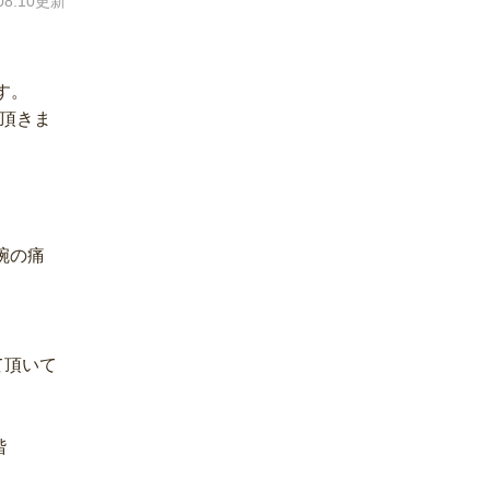
.08.10更新
す。
て頂きま
腕の痛
て頂いて
階