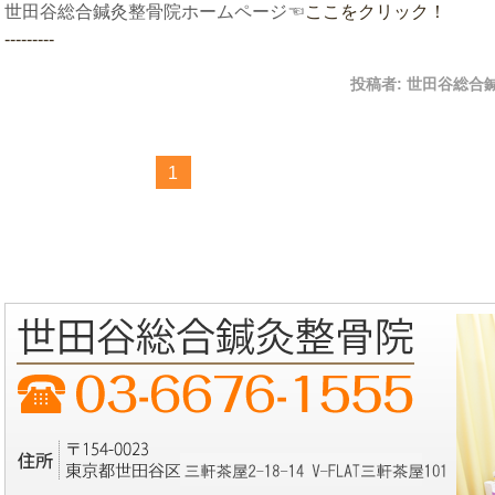
世田谷総合鍼灸整骨院ホームページ☜
ここをクリック！
---------
投稿者:
世田谷総合
1