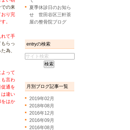
て
介での来
夏季休診日のお知ら
ており完
せ 世田谷区三軒茶
です。
屋の整骨院ブログ
入れて手
てもらっ
entryの検索
った為、
によって
とも言わ
月別ブログ記事一覧
経促通を
とは違い
2019年02月
和をはか
2018年08月
2016年12月
2016年09月
2016年08月