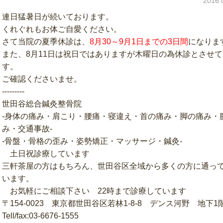
2016
連日猛暑日が続いております。
くれぐれもお体ご自愛ください。
さて当院の夏季休診は、
8月30～9月1日までの3日間
になりま
また、8月11日は祝日ではありますが木曜日の為休診とさせ
す。
ご確認くださいませ。
---------
世田谷総合鍼灸整骨院
‐身体の痛み・肩こり・腰痛・寝違え・首の痛み・脚の痛み・
み・交通事故‐
‐骨盤・骨格の歪み・姿勢矯正・マッサージ・鍼灸‐
土日祝診療しています
三軒茶屋の方はもちろん、世田谷区全域から多くの方に通っ
います。
お気軽にご相談下さい 22時まで診療しています
〒154-0023 東京都世田谷区若林1-8-8 デンス河野 地下1
Tell/fax:03-6676-1555