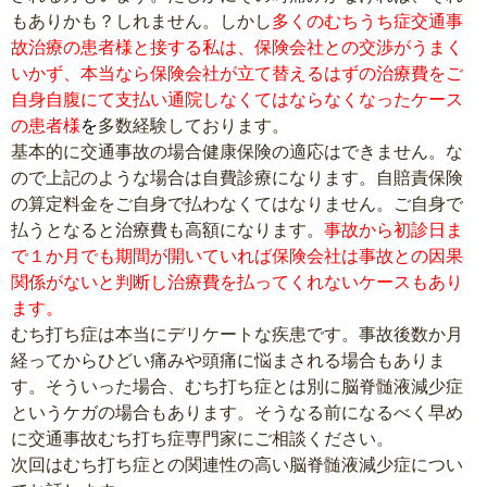
もありかも？しれません。しかし
多くのむちうち症交通事
故治療の患者様と接する私は、保険会社との交渉がうまく
いかず、本当なら保険会社が立て替えるはずの治療費をご
自身自腹にて支払い通院しなくてはならなくなったケース
の患者様
を
多数経験しております。
基本的に交通事故の場合健康保険の適応はできません。な
ので上記のような場合は自費診療になります。自賠責保険
の算定料金をご自身で払わなくてはなりません。ご自身で
払うとなると治療費も高額になります。
事故から初診日ま
で１か月でも期間が開いていれば保険会社は事故との因果
関係がないと判断し治療費を払ってくれないケースもあり
ます。
むち打ち症は本当にデリケートな疾患です。事故後数か月
経ってからひどい痛みや頭痛に悩まされる場合もありま
す。そういった場合、むち打ち症とは別に脳脊髄液減少症
というケガの場合もあります。そうなる前になるべく早め
に交通事故むち打ち症専門家にご相談ください。
次回はむち打ち症との関連性の高い脳脊髄液減少症につい