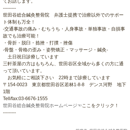
てお話します。
---------
世田谷総合鍼灸整骨院 弁護士提携で治療以外でのサポー
ト体制も万全！
‐交通事故の痛み・むちうち・人身事故・単独事故・自損事
故でも治療可能！
・骨折・脱臼・捻挫・打撲・挫傷
‐骨盤・骨格の歪み・姿勢矯正・マッサージ・鍼灸‐
土日祝日診療しています
三軒茶屋の方はもちろん、世田谷区全域から多くの方に通
って頂いています。
お気軽にご相談下さい 22時まで診療しています
〒154-0023 東京都世田谷区若林1-8-8 デンス河野 地下
1階
Tell/fax:03-6676-1555
世田谷総合鍼灸整骨院ホームページ☜
ここをクリック！
---------